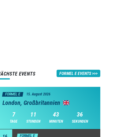
NÄCHSTE EVENTS
FORMEL E EVENTS
FORMEL E
15. August 2026
London, Großbritannien
7
11
43
35
TAGE
STUNDEN
MINUTEN
SEKUNDEN
16
FORMEL E