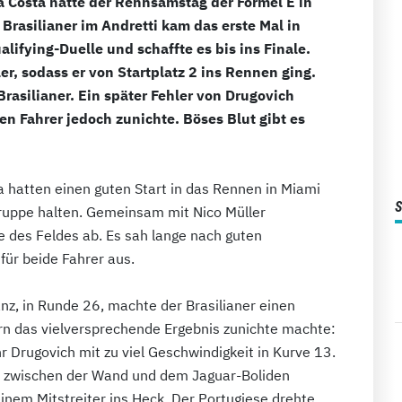
a Costa hatte der Rennsamstag der Formel E in
rasilianer im Andretti kam das erste Mal in
alifying-Duelle und schaffte es bis ins Finale.
er, sodass er von Startplatz 2 ins Rennen ging.
 Brasilianer. Ein später Fehler von Drugovich
 Fahrer jedoch zunichte. Böses Blut gibt es
a hatten einen guten Start in das Rennen in Miami
gruppe halten. Gemeinsam mit Nico Müller
e des Feldes ab. Es sah lange nach guten
für beide Fahrer aus.
nz, in Runde 26, machte der Brasilianer einen
rn das vielversprechende Ergebnis zunichte machte:
hr Drugovich mit zu viel Geschwindigkeit in Kurve 13.
ke zwischen der Wand und dem Jaguar-Boliden
einem Mitstreiter ins Heck. Der Portugiese drehte