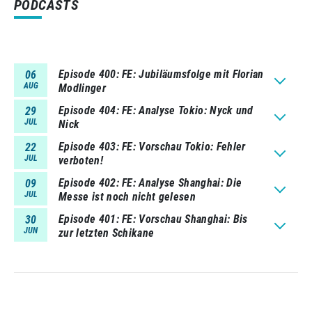
PODCASTS
Episode 400
FE: Jubiläumsfolge mit Florian
06
AUG
Modlinger
Episode 404
FE: Analyse Tokio: Nyck und
29
JUL
Nick
Episode 403
FE: Vorschau Tokio: Fehler
22
JUL
verboten!
Episode 402
FE: Analyse Shanghai: Die
09
JUL
Messe ist noch nicht gelesen
Episode 401
FE: Vorschau Shanghai: Bis
30
JUN
zur letzten Schikane