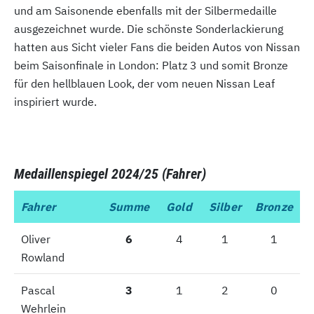
und am Saisonende ebenfalls mit der Silbermedaille
ausgezeichnet wurde. Die schönste Sonderlackierung
hatten aus Sicht vieler Fans die beiden Autos von Nissan
beim Saisonfinale in London: Platz 3 und somit Bronze
für den hellblauen Look, der vom neuen Nissan Leaf
inspiriert wurde.
Medaillenspiegel 2024/25 (Fahrer)
Fahrer
Fahrer
Summe
Gold
Silber
Bronze
Oliver
Oliver
6
4
1
1
Rowland
Rowland
Pascal
Pascal
3
1
2
0
Wehrlein
Wehrlein