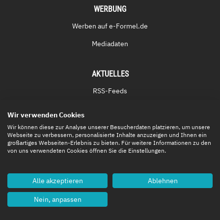
WERBUNG
Werben auf e-Formel.de
Mediadaten
AKTUELLES
RSS-Feeds
Alle Nachrichten
Wir verwenden Cookies
Kurzmeldungen
Wir können diese zur Analyse unserer Besucherdaten platzieren, um unsere
Webseite zu verbessern, personalisierte Inhalte anzuzeigen und Ihnen ein
großartiges Webseiten-Erlebnis zu bieten. Für weitere Informationen zu den
Ergebnisse
von uns verwendeten Cookies öffnen Sie die Einstellungen.
Gesamtwertungen
Termine
Alle akzeptieren
Ablehnen
ePod (Podcast)
Nein, anpassen