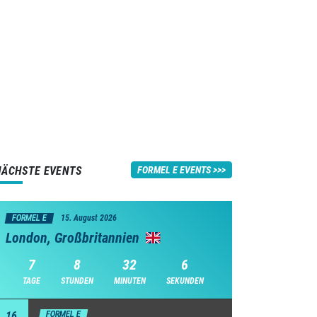
NÄCHSTE EVENTS
FORMEL E EVENTS
FORMEL E
15. August 2026
London, Großbritannien
7
8
32
5
TAGE
STUNDEN
MINUTEN
SEKUNDEN
16
FORMEL E