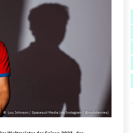
Lou Johnson / Spacesuit Media (via Instagram / @nyckdevries)
 Der Weltmeister der Saison 2021, der