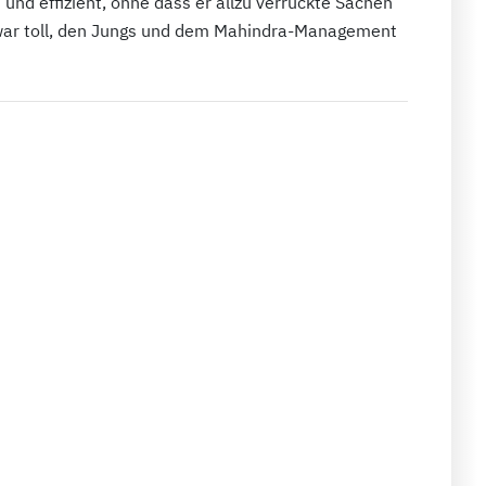
 und effizient, ohne dass er allzu verrückte Sachen
s war toll, den Jungs und dem Mahindra-Management