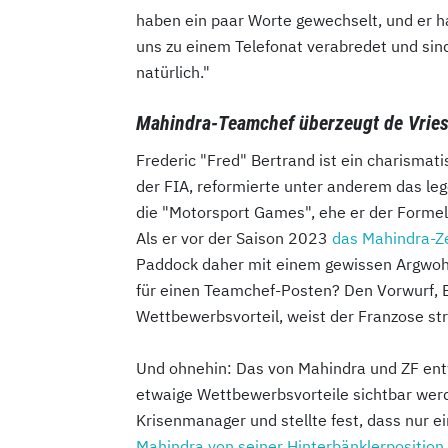
haben ein paar Worte gewechselt, und er ha
uns zu einem Telefonat verabredet und sin
natürlich."
Mahindra-Teamchef überzeugt de Vries
Frederic "Fred" Bertrand ist ein charismatis
der FIA, reformierte unter anderem das le
die "Motorsport Games", ehe er der Forme
Als er vor der Saison 2023
das Mahindra-Ze
Paddock daher mit einem gewissen Argwohn: 
für einen Teamchef-Posten? Den Vorwurf, 
Wettbewerbsvorteil, weist der Franzose stri
Und ohnehin: Das von Mahindra und ZF entw
etwaige Wettbewerbsvorteile sichtbar wer
Krisenmanager und stellte fest, dass nur 
Mahindra von seiner Hinterbänklerposition 