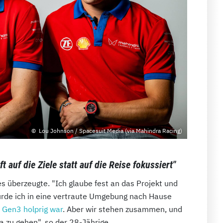
Lou Johnson / Spacesuit Media (via Mahindra Racing)
t auf die Ziele statt auf die Reise fokussiert"
es überzeugte. "Ich glaube fest an das Projekt und
 würde ich in eine vertraute Umgebung nach Hause
e Gen3 holprig war
. Aber wir stehen zusammen, und
a zu gehen", so der 28-Jährige.