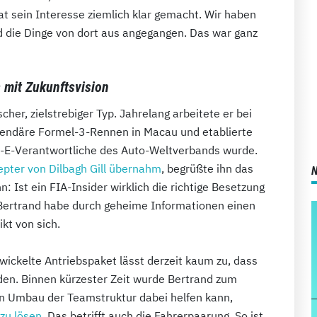
t sein Interesse ziemlich klar gemacht. Wir haben
d die Dinge von dort aus angegangen. Das war ganz
 mit Zukunftsvision
cher, zielstrebiger Typ. Jahrelang arbeitete er bei
gendäre Formel-3-Rennen in Macau und etablierte
l-E-Verantwortliche des Auto-Weltverbands wurde.
pter von Dilbagh Gill übernahm
, begrüßte ihn das
Ist ein FIA-Insider wirklich die richtige Besetzung
Bertrand habe durch geheime Informationen einen
kt von sich.
ickelte Antriebspaket lässt derzeit kaum zu, dass
den. Binnen kürzester Zeit wurde Bertrand zum
ein Umbau der Teamstruktur dabei helfen kann,
zu lösen
. Das betrifft auch die Fahrerpaarung. So ist