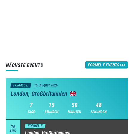
NÄCHSTE EVENTS
FORMEL E EVENTS
FORMEL E
15. August 2026
London, Großbritannien
7
15
50
47
TAGE
STUNDEN
MINUTEN
SEKUNDEN
16
FORMEL E
AUG.
London, Großbritannien