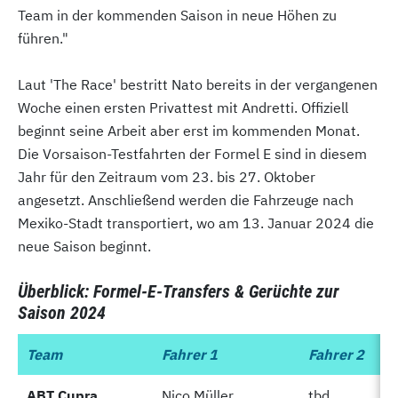
Team in der kommenden Saison in neue Höhen zu
führen."
Laut 'The Race' bestritt Nato bereits in der vergangenen
Woche einen ersten Privattest mit Andretti. Offiziell
beginnt seine Arbeit aber erst im kommenden Monat.
Die Vorsaison-Testfahrten der Formel E sind in diesem
Jahr für den Zeitraum vom 23. bis 27. Oktober
angesetzt. Anschließend werden die Fahrzeuge nach
Mexiko-Stadt transportiert, wo am 13. Januar 2024 die
neue Saison beginnt.
Überblick: Formel-E-Transfers & Gerüchte zur
Saison 2024
Team
Team
Fahrer 1
Fahrer 2
ABT Cupra
ABT Cupra
Nico Müller
tbd