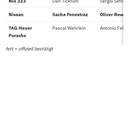
Nio 333
Nio 333
Dan Ticktum
Sergio Sette
Nissan
Nissan
Sacha Fenestraz
Oliver Rowla
TAG Heuer
TAG Heuer
Pascal Wehrlein
Antonio Felix
Porsche
Porsche
fett = offiziell bestätigt