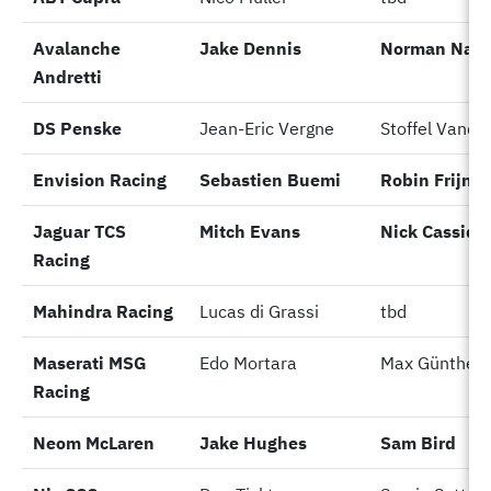
Avalanche
Avalanche
Jake Dennis
Norman Nato
Andretti
Andretti
DS Penske
DS Penske
Jean-Eric Vergne
Stoffel Vando
Envision Racing
Envision Racing
Sebastien Buemi
Robin Frijns
Jaguar TCS
Jaguar TCS
Mitch Evans
Nick Cassidy
Racing
Racing
Mahindra Racing
Mahindra Racing
Lucas di Grassi
tbd
Maserati MSG
Maserati MSG
Edo Mortara
Max Günther
Racing
Racing
Neom McLaren
Neom McLaren
Jake Hughes
Sam Bird