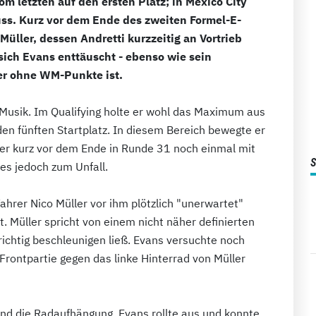
m letzten auf den ersten Platz; in Mexico City
uss. Kurz vor dem Ende des zweiten Formel-E-
Müller, dessen Andretti kurzzeitig an Vortrieb
sich Evans enttäuscht - ebenso wie sein
er ohne WM-Punkte ist.
 Musik. Im Qualifying holte er wohl das Maximum aus
en fünften Startplatz. In diesem Bereich bewegte er
 er kurz vor dem Ende in Runde 31 noch einmal mit
es jedoch zum Unfall.
hrer Nico Müller vor ihm plötzlich "unerwartet"
. Müller spricht von einem nicht näher definierten
 richtig beschleunigen ließ. Evans versuchte noch
Frontpartie gegen das linke Hinterrad von Müller
und die Radaufhängung. Evans rollte aus und konnte