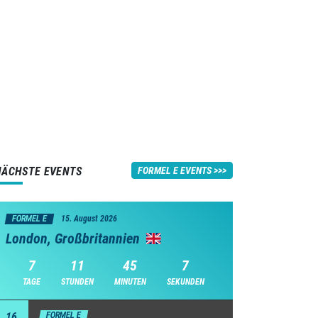
NÄCHSTE EVENTS
FORMEL E EVENTS
FORMEL E
15. August 2026
London, Großbritannien
7
11
45
6
TAGE
STUNDEN
MINUTEN
SEKUNDEN
16
FORMEL E