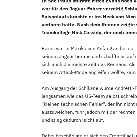
In Sao Paulo stürmte Mitch Evans noch vo
war für den Jaguar-Fahrer vorzeitig Schl
Saisonlaufs krachte er ins Heck von Nico 
verloren hatte. Nach dem Rennen zeigte 
Teamkollege Nick Cassidy, der noch imm
Evans war in Mexiko von Anfang an bei der
seinem Jaguar heraus und schaffte es auf d
sich auch die meiste Zeit des Rennens. Als
seinem Attack-Mode angreifen wollte, kam 
Am Ausgang der Schikane wurde Andretti-Fa
langsamer, wie das US-Team selbst schreibt
"kleinen technischen Fehler", der ihn nicht
auszuweichen, fuhr jedoch mit der rechten 
und stieg dadurch leicht auf.
Dabei beschädigte er sich den Frontflügel 