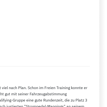
t viel nach Plan. Schon im Freien Training konnte er
icht gut mit seiner Fahrzeugabstimmung
lifying-Gruppe eine gute Rundenzeit, die zu Platz 3
lsch justierten "Strompedal-Mappings" an seinem