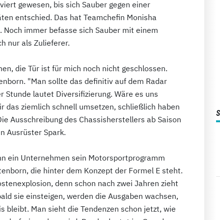
rviert gewesen, bis sich Sauber gegen einer
äten entschied. Das hat Teamchefin Monisha
t. Noch immer befasse sich Sauber mit einem
 nur als Zulieferer.
n, die Tür ist für mich noch nicht geschlossen.
enborn. "Man sollte das definitiv auf dem Radar
r Stunde lautet Diversifizierung. Wäre es uns
ir das ziemlich schnell umsetzen, schließlich haben
 Die Ausschreibung des Chassisherstellers ab Saison
en Ausrüster Spark.
 wenn ein Unternehmen sein Motorsportprogramm
ltenborn, die hinter dem Konzept der Formel E steht.
ostenexplosion, denn schon nach zwei Jahren zieht
obald sie einsteigen, werden die Ausgaben wachsen,
 bleibt. Man sieht die Tendenzen schon jetzt, wie