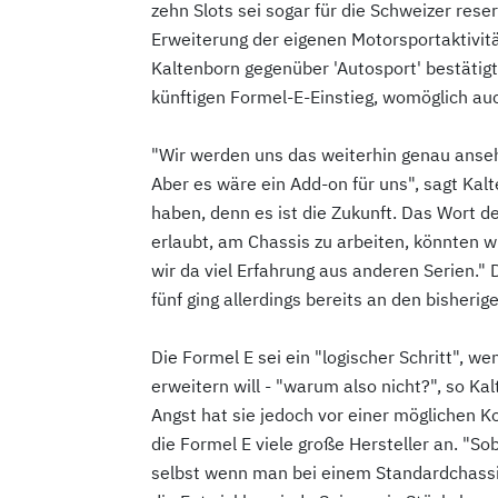
zehn Slots sei sogar für die Schweizer rese
Erweiterung der eigenen Motorsportaktivit
Kaltenborn gegenüber 'Autosport' bestätig
künftigen Formel-E-Einstieg, womöglich auch
"Wir werden uns das weiterhin genau ansehe
Aber es wäre ein Add-on für uns", sagt Kalt
haben, denn es ist die Zukunft. Das Wort de
erlaubt, am Chassis zu arbeiten, könnten w
wir da viel Erfahrung aus anderen Serien."
fünf ging allerdings bereits an den bisherig
Die Formel E sei ein "logischer Schritt",
erweitern will - "warum also nicht?", so Ka
Angst hat sie jedoch vor einer möglichen K
die Formel E viele große Hersteller an. "S
selbst wenn man bei einem Standardchassis