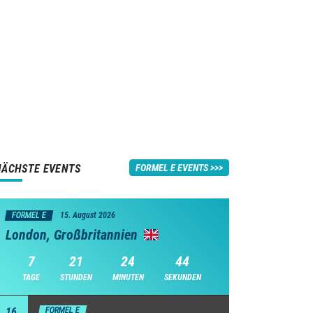
NÄCHSTE EVENTS
FORMEL E EVENTS
FORMEL E
15. August 2026
London, Großbritannien
7
21
24
43
TAGE
STUNDEN
MINUTEN
SEKUNDEN
16
FORMEL E