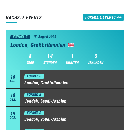
NÄCHSTE EVENTS
FORMEL E EVENTS
FORMEL E
15. August 2026
London, Großbritannien
8
14
1
5
TAGE
STUNDEN
MINUTEN
SEKUNDEN
16
FORMEL E
AUG.
London, Großbritannien
18
FORMEL E
DEZ.
Jeddah, Saudi-Arabien
19
FORMEL E
DEZ.
Jeddah, Saudi-Arabien