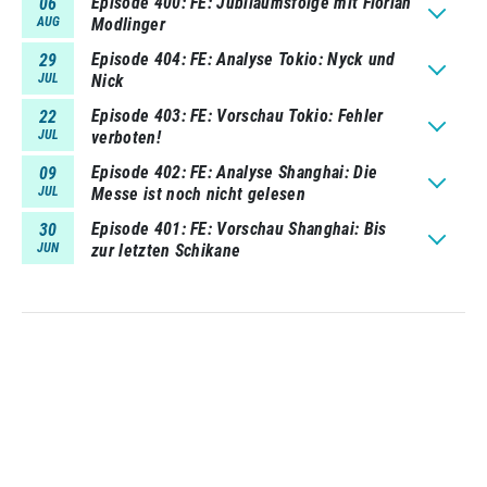
Episode 400
FE: Jubiläumsfolge mit Florian
06
AUG
Modlinger
Episode 404
FE: Analyse Tokio: Nyck und
29
JUL
Nick
Episode 403
FE: Vorschau Tokio: Fehler
22
JUL
verboten!
Episode 402
FE: Analyse Shanghai: Die
09
JUL
Messe ist noch nicht gelesen
Episode 401
FE: Vorschau Shanghai: Bis
30
JUN
zur letzten Schikane