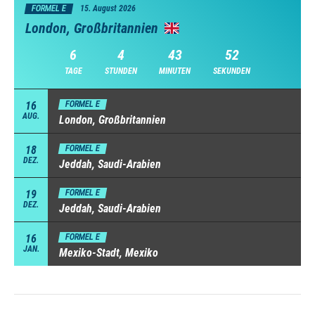
FORMEL E
15. August 2026
London, Großbritannien
6
4
43
51
TAGE
STUNDEN
MINUTEN
SEKUNDEN
16
FORMEL E
AUG.
London, Großbritannien
18
FORMEL E
DEZ.
Jeddah, Saudi-Arabien
19
FORMEL E
DEZ.
Jeddah, Saudi-Arabien
16
FORMEL E
JAN.
Mexiko-Stadt, Mexiko