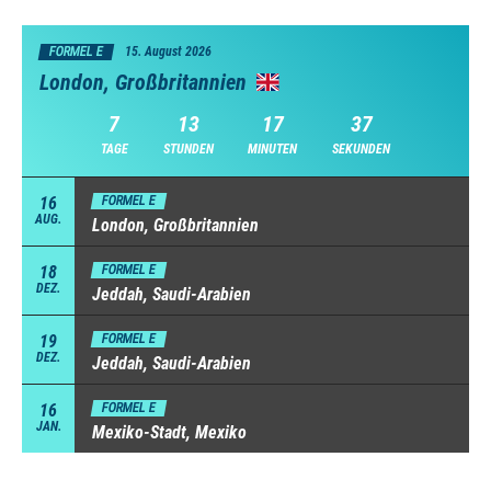
FORMEL E
15. August 2026
London, Großbritannien
7
13
17
36
TAGE
STUNDEN
MINUTEN
SEKUNDEN
16
FORMEL E
AUG.
London, Großbritannien
18
FORMEL E
DEZ.
Jeddah, Saudi-Arabien
19
FORMEL E
DEZ.
Jeddah, Saudi-Arabien
16
FORMEL E
JAN.
Mexiko-Stadt, Mexiko