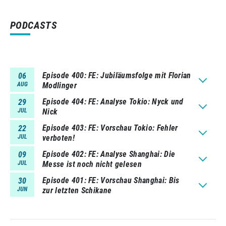
PODCASTS
Episode 400
FE: Jubiläumsfolge mit Florian
06
AUG
Modlinger
Episode 404
FE: Analyse Tokio: Nyck und
29
JUL
Nick
Episode 403
FE: Vorschau Tokio: Fehler
22
JUL
verboten!
Episode 402
FE: Analyse Shanghai: Die
09
JUL
Messe ist noch nicht gelesen
Episode 401
FE: Vorschau Shanghai: Bis
30
JUN
zur letzten Schikane