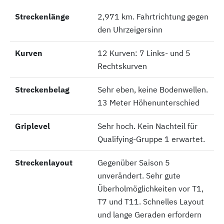
Streckenlänge
Streckenlänge
2,971 km. Fahrtrichtung gegen
den Uhrzeigersinn
Kurven
Kurven
12 Kurven: 7 Links- und 5
Rechtskurven
Streckenbelag
Streckenbelag
Sehr eben, keine Bodenwellen.
13 Meter Höhenunterschied
Griplevel
Griplevel
Sehr hoch. Kein Nachteil für
Qualifying-Gruppe 1 erwartet.
Streckenlayout
Streckenlayout
Gegenüber Saison 5
unverändert. Sehr gute
Überholmöglichkeiten vor T1,
T7 und T11. Schnelles Layout
und lange Geraden erfordern