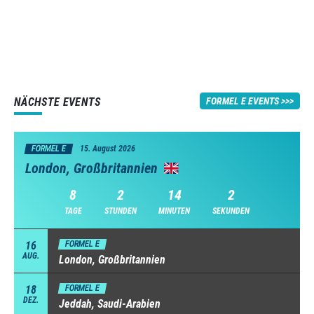
NÄCHSTE EVENTS
FORMEL E EVENTS
FORMEL E
15. August 2026
London, Großbritannien
8
2
14
1
TAGE
STUNDEN
MINUTEN
SEKUNDEN
16
FORMEL E
AUG.
London, Großbritannien
18
FORMEL E
DEZ.
Jeddah, Saudi-Arabien