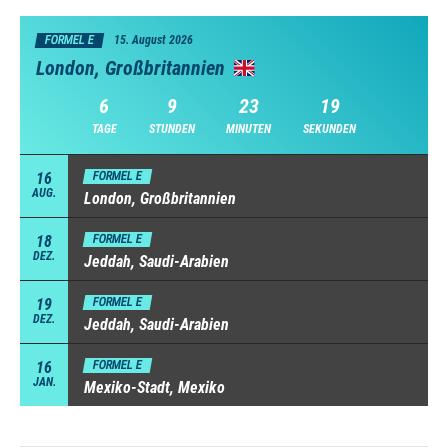
FORMEL E
15. August 2026
London, Großbritannien
6
9
23
18
TAGE
STUNDEN
MINUTEN
SEKUNDEN
16
FORMEL E
AUG.
London, Großbritannien
18
FORMEL E
DEZ.
Jeddah, Saudi-Arabien
19
FORMEL E
DEZ.
Jeddah, Saudi-Arabien
16
FORMEL E
JAN.
Mexiko-Stadt, Mexiko