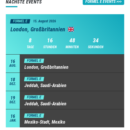
NÄCHSTE EVENTS
FORMEL E EVENTS
FORMEL E
15. August 2026
London, Großbritannien
8
16
48
33
TAGE
STUNDEN
MINUTEN
SEKUNDEN
16
FORMEL E
AUG.
London, Großbritannien
18
FORMEL E
DEZ.
Jeddah, Saudi-Arabien
19
FORMEL E
DEZ.
Jeddah, Saudi-Arabien
16
FORMEL E
JAN.
Mexiko-Stadt, Mexiko