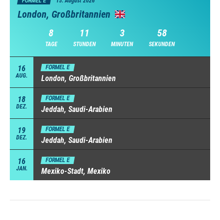
FORMEL E
15. August 2026
London, Großbritannien
8
11
3
58
TAGE
STUNDEN
MINUTEN
SEKUNDEN
16
FORMEL E
AUG.
London, Großbritannien
18
FORMEL E
DEZ.
Jeddah, Saudi-Arabien
19
FORMEL E
DEZ.
Jeddah, Saudi-Arabien
16
FORMEL E
JAN.
Mexiko-Stadt, Mexiko