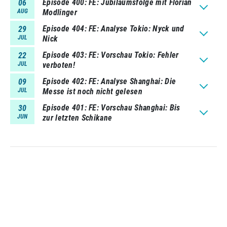
Episode 400
FE: Jubiläumsfolge mit Florian
06
AUG
Modlinger
Episode 404
FE: Analyse Tokio: Nyck und
29
JUL
Nick
Episode 403
FE: Vorschau Tokio: Fehler
22
JUL
verboten!
Episode 402
FE: Analyse Shanghai: Die
09
JUL
Messe ist noch nicht gelesen
Episode 401
FE: Vorschau Shanghai: Bis
30
JUN
zur letzten Schikane