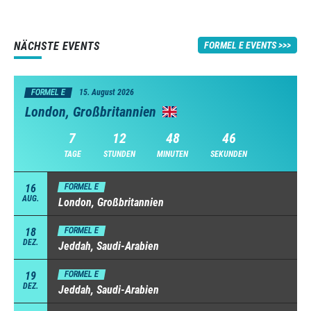
NÄCHSTE EVENTS
FORMEL E EVENTS
FORMEL E
15. August 2026
London, Großbritannien
7
12
48
45
TAGE
STUNDEN
MINUTEN
SEKUNDEN
16
FORMEL E
AUG.
London, Großbritannien
18
FORMEL E
DEZ.
Jeddah, Saudi-Arabien
19
FORMEL E
DEZ.
Jeddah, Saudi-Arabien