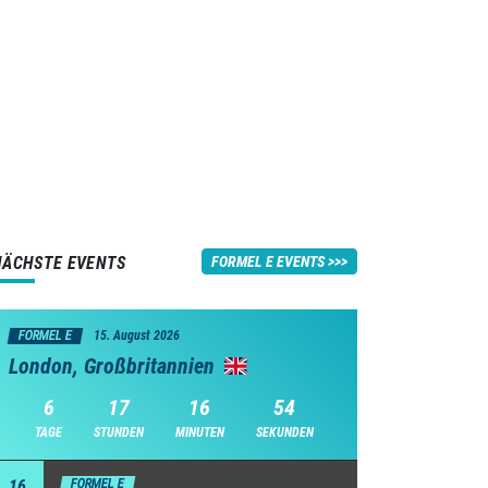
NÄCHSTE EVENTS
FORMEL E EVENTS
FORMEL E
15. August 2026
London, Großbritannien
6
17
16
53
TAGE
STUNDEN
MINUTEN
SEKUNDEN
16
FORMEL E