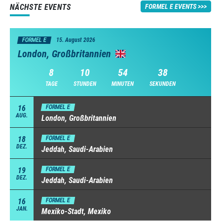
NÄCHSTE EVENTS
FORMEL E EVENTS
FORMEL E
15. August 2026
London, Großbritannien
8
10
54
37
TAGE
STUNDEN
MINUTEN
SEKUNDEN
16
FORMEL E
AUG.
London, Großbritannien
18
FORMEL E
DEZ.
Jeddah, Saudi-Arabien
19
FORMEL E
DEZ.
Jeddah, Saudi-Arabien
16
FORMEL E
JAN.
Mexiko-Stadt, Mexiko