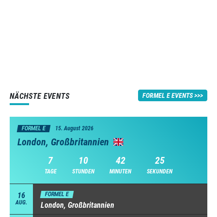
NÄCHSTE EVENTS
FORMEL E EVENTS
FORMEL E
15. August 2026
London, Großbritannien
7
10
42
24
TAGE
STUNDEN
MINUTEN
SEKUNDEN
16
FORMEL E
AUG.
London, Großbritannien