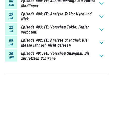
Episode 400
FE: Jubiläumsfolge mit Florian
06
AUG
Modlinger
Episode 404
FE: Analyse Tokio: Nyck und
29
JUL
Nick
Episode 403
FE: Vorschau Tokio: Fehler
22
JUL
verboten!
Episode 402
FE: Analyse Shanghai: Die
09
JUL
Messe ist noch nicht gelesen
Episode 401
FE: Vorschau Shanghai: Bis
30
JUN
zur letzten Schikane