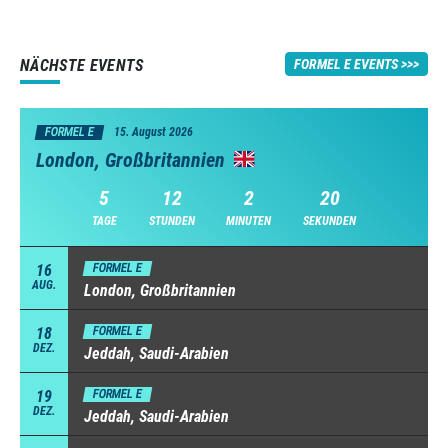
NÄCHSTE EVENTS
FORMEL E EVENTS
FORMEL E
15. August 2026
London, Großbritannien
5
12
2
19
TAGE
STUNDEN
MINUTEN
SEKUNDEN
16
FORMEL E
AUG.
London, Großbritannien
18
FORMEL E
DEZ.
Jeddah, Saudi-Arabien
19
FORMEL E
DEZ.
Jeddah, Saudi-Arabien