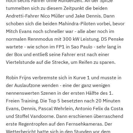
noch sechs Fahrer ohne Rundenzeit. An der Spitze
tummelten sich zu diesem Zeitpunkt die beiden
Andretti-Fahrer Nico Müller und Jake Dennis. Dann
schoben sich die beiden Mahindra-Piloten vorbei, bevor
Mitch Evans noch schneller war - alle aber noch im
normalen Rennmodus mit 300 kW Leistung. DS Penske
wartete - wie schon im FP1 in Sao Paulo - sehr lang in
der Box und entließ seine Fahrer erst nach einer
Viertelstunde auf die Strecke, um Reifen zu sparen.
Robin Frijns verbremste sich in Kurve 1 und musste in
der Auslaufzone wenden - eine der ganz wenigen
nennenswerten Szenen in der ersten Hälfte des 1.
Freien Training. Die Top 5 besetzten nach 20 Minuten
Evans, Dennis, Pascal Wehrlein, Antonio Felix da Costa
und Stoffel Vandoorne. Dann erschienen überraschend
erste Regentropfen auf den Fernsehkameras. Der
Wetterbericht hatte sich in den Stunden vor dem