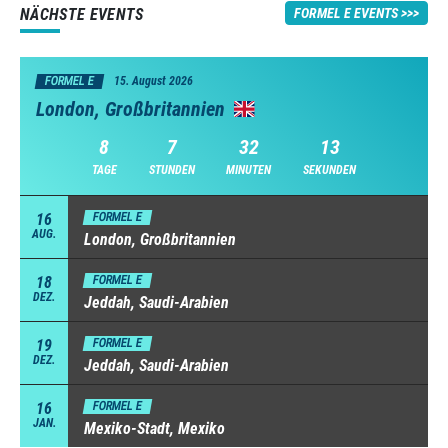
NÄCHSTE EVENTS
FORMEL E EVENTS
FORMEL E
15. August 2026
London, Großbritannien
8
7
32
12
TAGE
STUNDEN
MINUTEN
SEKUNDEN
16
FORMEL E
AUG.
London, Großbritannien
18
FORMEL E
DEZ.
Jeddah, Saudi-Arabien
19
FORMEL E
DEZ.
Jeddah, Saudi-Arabien
16
FORMEL E
JAN.
Mexiko-Stadt, Mexiko