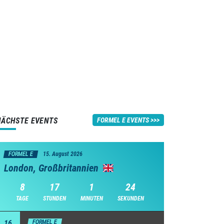
NÄCHSTE EVENTS
FORMEL E EVENTS
FORMEL E
15. August 2026
London, Großbritannien
8
17
1
23
TAGE
STUNDEN
MINUTEN
SEKUNDEN
16
FORMEL E