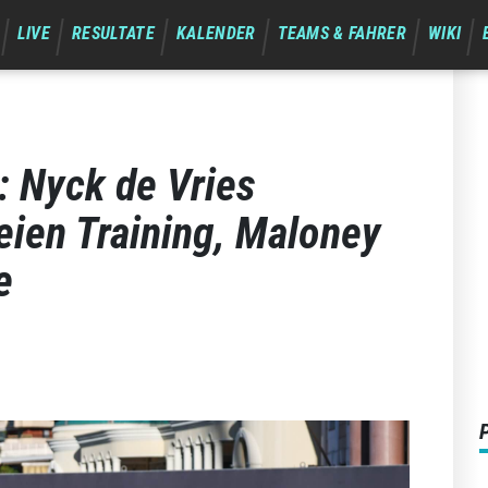
LIVE
RESULTATE
KALENDER
TEAMS & FAHRER
WIKI
: Nyck de Vries
reien Training, Maloney
e