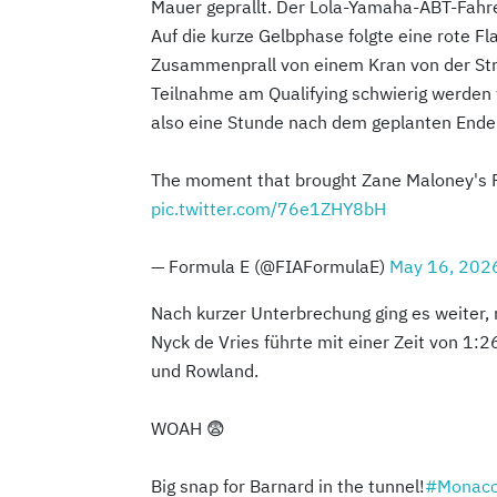
Mauer geprallt. Der Lola-Yamaha-ABT-Fahr
Auf die kurze Gelbphase folgte eine rote 
Zusammenprall von einem Kran von der Str
Teilnahme am Qualifying schwierig werden 
also eine Stunde nach dem geplanten Ende 
The moment that brought Zane Maloney's F
pic.twitter.com/76e1ZHY8bH
— Formula E (@FIAFormulaE)
May 16, 202
Nach kurzer Unterbrechung ging es weiter, 
Nyck de Vries führte mit einer Zeit von 1:
und Rowland.
WOAH 😨
Big snap for Barnard in the tunnel!
#Monaco