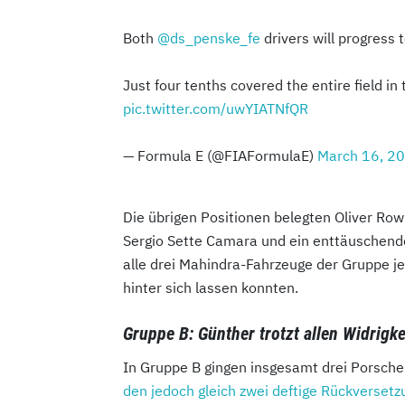
Both
@ds_penske_fe
drivers will progress 
Just four tenths covered the entire field in t
pic.twitter.com/uwYIATNfQR
— Formula E (@FIAFormulaE)
March 16, 2
Die übrigen Positionen belegten Oliver Rowl
Sergio Sette Camara und ein enttäuschen
alle drei Mahindra-Fahrzeuge der Gruppe j
hinter sich lassen konnten.
Gruppe B: Günther trotzt allen Widrigk
In Gruppe B gingen insgesamt drei Porsch
den jedoch gleich zwei deftige Rückverset