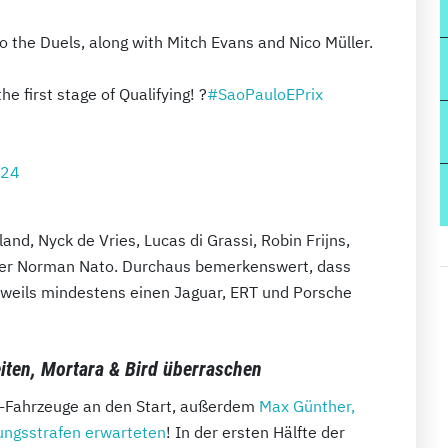
to the Duels, along with Mitch Evans and Nico Müller.
he first stage of Qualifying! ?
#SaoPauloEPrix
024
and, Nyck de Vries, Lucas di Grassi, Robin Frijns,
der Norman Nato. Durchaus bemerkenswert, dass
eweils mindestens einen Jaguar, ERT und Porsche
eiten, Mortara & Bird überraschen
e-Fahrzeuge an den Start, außerdem
Max Günther,
zungsstrafen erwarteten
! In der ersten Hälfte der