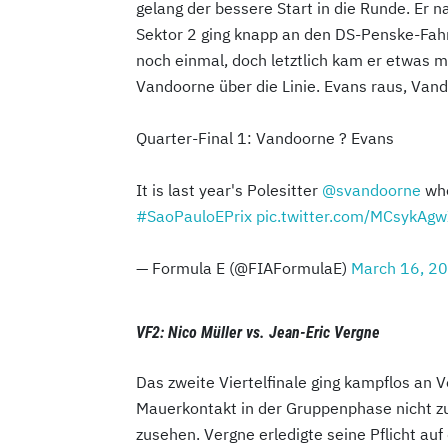
gelang der bessere Start in die Runde. Er
Sektor 2 ging knapp an den DS-Penske-Fahr
noch einmal, doch letztlich kam er etwas 
Vandoorne über die Linie. Evans raus, Van
Quarter-Final 1: Vandoorne ? Evans
It is last year's Polesitter
@svandoorne
who
#SaoPauloEPrix
pic.twitter.com/MCsykAg
— Formula E (@FIAFormulaE)
March 16, 2
VF2: Nico Müller vs. Jean-Eric Vergne
Das zweite Viertelfinale ging kampflos an 
Mauerkontakt in der Gruppenphase nicht z
zusehen. Vergne erledigte seine Pflicht au