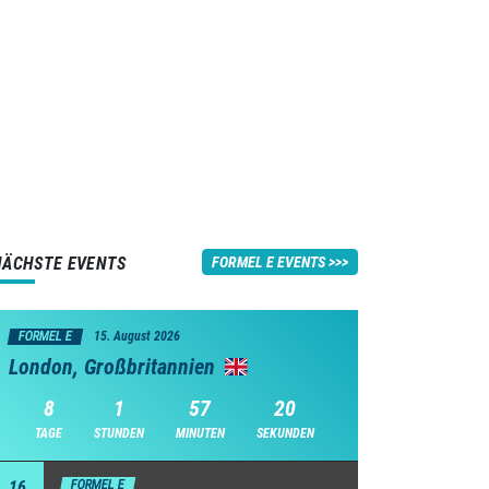
NÄCHSTE EVENTS
FORMEL E EVENTS
FORMEL E
15. August 2026
London, Großbritannien
8
1
57
19
TAGE
STUNDEN
MINUTEN
SEKUNDEN
16
FORMEL E