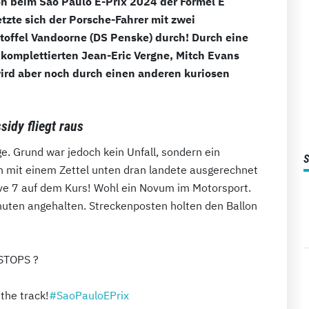
on beim Sao Paulo E-Prix 2024 der Formel E
tzte sich der Porsche-Fahrer mit zwei
offel Vandoorne (DS Penske) durch! Durch eine
komplettierten Jean-Eric Vergne, Mitch Evans
wird aber noch durch einen anderen kuriosen
sidy fliegt raus
e. Grund war jedoch kein Unfall, sondern ein
lon mit einem Zettel unten dran landete ausgerechnet
e 7 auf dem Kurs! Wohl ein Novum im Motorsport.
nuten angehalten. Streckenposten holten den Ballon
 STOPS ?
 the track!
#SaoPauloEPrix