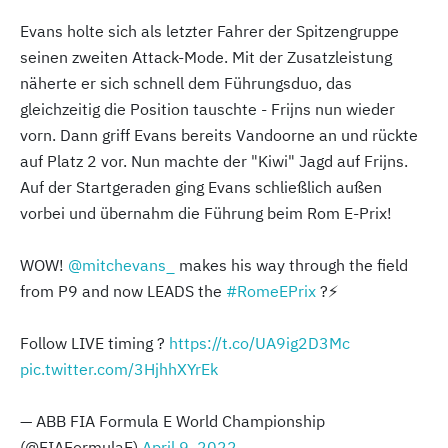
Evans holte sich als letzter Fahrer der Spitzengruppe
seinen zweiten Attack-Mode. Mit der Zusatzleistung
näherte er sich schnell dem Führungsduo, das
gleichzeitig die Position tauschte - Frijns nun wieder
vorn. Dann griff Evans bereits Vandoorne an und rückte
auf Platz 2 vor. Nun machte der "Kiwi" Jagd auf Frijns.
Auf der Startgeraden ging Evans schließlich außen
vorbei und übernahm die Führung beim Rom E-Prix!
WOW!
@mitchevans_
makes his way through the field
from P9 and now LEADS the
#RomeEPrix
?⚡️
Follow LIVE timing ?
https://t.co/UA9ig2D3Mc
pic.twitter.com/3HjhhXYrEk
— ABB FIA Formula E World Championship
(@FIAFormulaE)
April 9, 2022