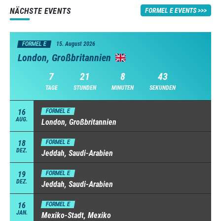
NÄCHSTE EVENTS
FORMEL E EVENTS
FORMEL E
15. August 2026
London, Großbritannien
7
21
8
42
TAGE
STUNDEN
MINUTEN
SEKUNDEN
16
FORMEL E
AUG.
London, Großbritannien
18
FORMEL E
DEZ.
Jeddah, Saudi-Arabien
19
FORMEL E
DEZ.
Jeddah, Saudi-Arabien
16
FORMEL E
JAN.
Mexiko-Stadt, Mexiko