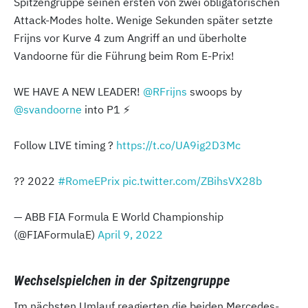
Spitzengruppe seinen ersten von zwei obligatorischen
Attack-Modes holte. Wenige Sekunden später setzte
Frijns vor Kurve 4 zum Angriff an und überholte
Vandoorne für die Führung beim Rom E-Prix!
WE HAVE A NEW LEADER!
@RFrijns
swoops by
@svandoorne
into P1 ⚡️
Follow LIVE timing ?
https://t.co/UA9ig2D3Mc
?? 2022
#RomeEPrix
pic.twitter.com/ZBihsVX28b
— ABB FIA Formula E World Championship
(@FIAFormulaE)
April 9, 2022
Wechselspielchen in der Spitzengruppe
Im nächsten Umlauf reagierten die beiden Mercedes-