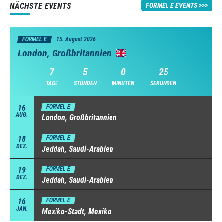
NÄCHSTE EVENTS
FORMEL E EVENTS
FORMEL E
15. August 2026
London, Großbritannien
7
5
0
24
TAGE
STUNDEN
MINUTEN
SEKUNDEN
16
FORMEL E
AUG.
London, Großbritannien
18
FORMEL E
DEZ.
Jeddah, Saudi-Arabien
19
FORMEL E
DEZ.
Jeddah, Saudi-Arabien
16
FORMEL E
JAN.
Mexiko-Stadt, Mexiko