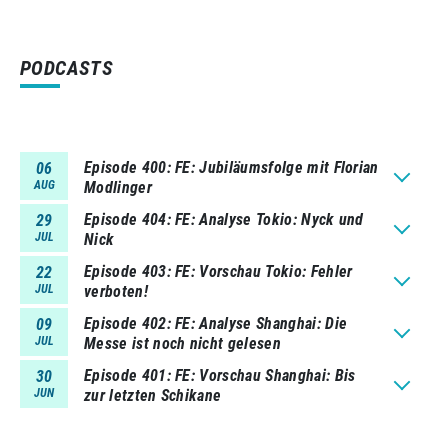
PODCASTS
Episode 400
FE: Jubiläumsfolge mit Florian
06
AUG
Modlinger
Episode 404
FE: Analyse Tokio: Nyck und
29
JUL
Nick
Episode 403
FE: Vorschau Tokio: Fehler
22
JUL
verboten!
Episode 402
FE: Analyse Shanghai: Die
09
JUL
Messe ist noch nicht gelesen
Episode 401
FE: Vorschau Shanghai: Bis
30
JUN
zur letzten Schikane