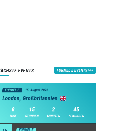
NÄCHSTE EVENTS
FORMEL E EVENTS
FORMEL E
15. August 2026
London, Großbritannien
8
15
2
43
TAGE
STUNDEN
MINUTEN
SEKUNDEN
16
FORMEL E