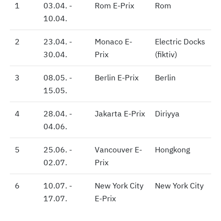
1
1
03.04. -
Rom E-Prix
Rom
10.04.
2
2
23.04. -
Monaco E-
Electric Docks
30.04.
Prix
(fiktiv)
3
3
08.05. -
Berlin E-Prix
Berlin
15.05.
4
4
28.04. -
Jakarta E-Prix
Diriyya
04.06.
5
5
25.06. -
Vancouver E-
Hongkong
02.07.
Prix
6
6
10.07. -
New York City
New York City
17.07.
E-Prix