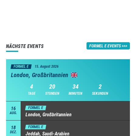
NÄCHSTE EVENTS
FORMEL E EVENTS
FORMEL E
15. August 2026
London, Großbritannien
4
20
34
1
TAGE
STUNDEN
MINUTEN
SEKUNDEN
16
FORMEL E
AUG.
London, Großbritannien
18
FORMEL E
DEZ.
Jeddah, Saudi-Arabien