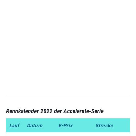
Rennkalender 2022 der Accelerate-Serie
Lauf
Lauf
Datum
E-Prix
Strecke