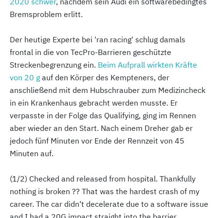
2020
schwer
, nachdem sein Audi ein softwarebedingtes
Bremsproblem erlitt.
Der heutige Experte bei 'ran racing' schlug damals
frontal in die von TecPro-Barrieren geschützte
Streckenbegrenzung ein.
Beim Aufprall wirkten Kräfte
von 20 g
auf den Körper des Kempteners, der
anschließend mit dem Hubschrauber zum Medizincheck
in ein Krankenhaus gebracht werden musste. Er
verpasste in der Folge das Qualifying, ging im Rennen
aber wieder an den Start. Nach einem Dreher gab er
jedoch fünf Minuten vor Ende der Rennzeit von 45
Minuten auf.
(1/2) Checked and released from hospital. Thankfully
nothing is broken ?? That was the hardest crash of my
career. The car didn‘t decelerate due to a software issue
and I had a 20G impact straight into the barrier...