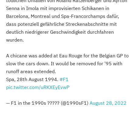
tödlichen Unfällen von Roland Ratzenberger und Ayrton
Senna in Imola mit improvisierten Schikanen in
Barcelona, Montreal und Spa-Francorchamps dafür,
dass potenziell gefährliche Streckenabschnitte mit
deutlich niedrigerer Geschwindigkeit durchfahren
wurden.
A chicane was added at Eau Rouge for the Belgian GP to
slow the cars down. It would be removed for '95 with
runoff areas extended.
Spa, 28th August 1994.
#F1
pic.twitter.com/uRKXEyEvwP
— F1 in the 1990s ????? (@1990sF1)
August 28, 2022