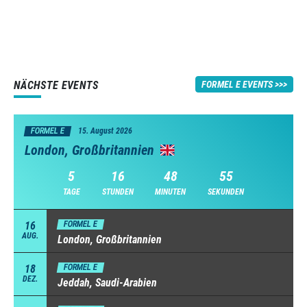
NÄCHSTE EVENTS
FORMEL E EVENTS
FORMEL E
15. August 2026
London, Großbritannien
5
16
48
54
TAGE
STUNDEN
MINUTEN
SEKUNDEN
16
FORMEL E
AUG.
London, Großbritannien
18
FORMEL E
DEZ.
Jeddah, Saudi-Arabien