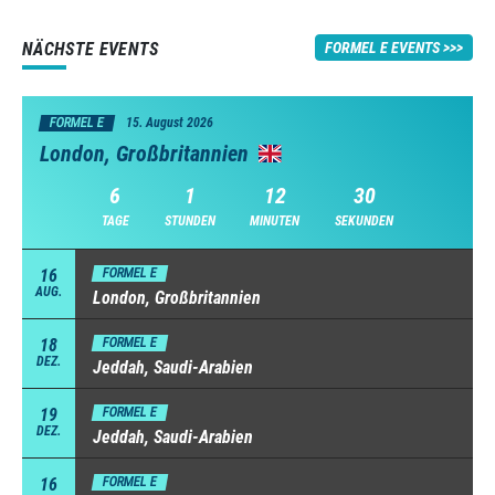
NÄCHSTE EVENTS
FORMEL E EVENTS
FORMEL E
15. August 2026
London, Großbritannien
6
1
12
29
TAGE
STUNDEN
MINUTEN
SEKUNDEN
16
FORMEL E
AUG.
London, Großbritannien
18
FORMEL E
DEZ.
Jeddah, Saudi-Arabien
19
FORMEL E
DEZ.
Jeddah, Saudi-Arabien
16
FORMEL E