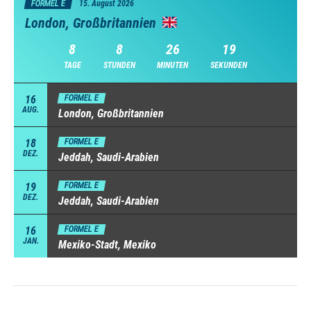
FORMEL E
15. August 2026
London, Großbritannien
8
8
26
18
TAGE
STUNDEN
MINUTEN
SEKUNDEN
16
FORMEL E
AUG.
London, Großbritannien
18
FORMEL E
DEZ.
Jeddah, Saudi-Arabien
19
FORMEL E
DEZ.
Jeddah, Saudi-Arabien
16
FORMEL E
JAN.
Mexiko-Stadt, Mexiko