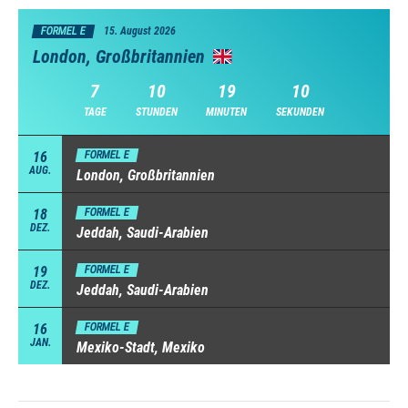
FORMEL E
15. August 2026
London, Großbritannien
7
10
19
10
TAGE
STUNDEN
MINUTEN
SEKUNDEN
16
FORMEL E
AUG.
London, Großbritannien
18
FORMEL E
DEZ.
Jeddah, Saudi-Arabien
19
FORMEL E
DEZ.
Jeddah, Saudi-Arabien
16
FORMEL E
JAN.
Mexiko-Stadt, Mexiko