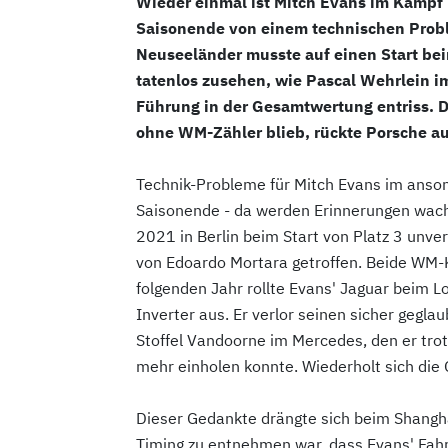
Wieder einmal ist Mitch Evans im Kampf 
Saisonende von einem technischen Probl
Neuseeländer musste auf einen Start be
tatenlos zusehen, wie Pascal Wehrlein im
Führung in der Gesamtwertung entriss. D
ohne WM-Zähler blieb, rückte Porsche a
Technik-Probleme für Mitch Evans im anson
Saisonende - da werden Erinnerungen wach.
2021 in Berlin beim Start von Platz 3 unve
von Edoardo Mortara getroffen. Beide WM
folgenden Jahr rollte Evans' Jaguar beim 
Inverter aus. Er verlor seinen sicher gegla
Stoffel Vandoorne im Mercedes, den er trot
mehr einholen konnte. Wiederholt sich die 
Dieser Gedankte drängte sich beim Shangha
Timing zu entnehmen war, dass Evans' Fahrz