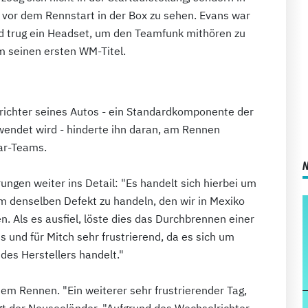
 vor dem Rennstart in der Box zu sehen. Evans war
d trug ein Headset, um den Teamfunk mithören zu
m seinen ersten WM-Titel.
ichter seines Autos - ein Standardkomponente der
rwendet wird - hinderte ihn daran, am Rennen
uar-Teams.
ngen weiter ins Detail: "Es handelt sich hierbei um
um denselben Defekt zu handeln, den wir in Mexiko
n. Als es ausfiel, löste dies das Durchbrennen einer
ns und für Mitch sehr frustrierend, da es sich um
des Herstellers handelt."
m Rennen. "Ein weiterer sehr frustrierender Tag,
gt der Neuseeländer. "Aufgrund des Wechselrichter-