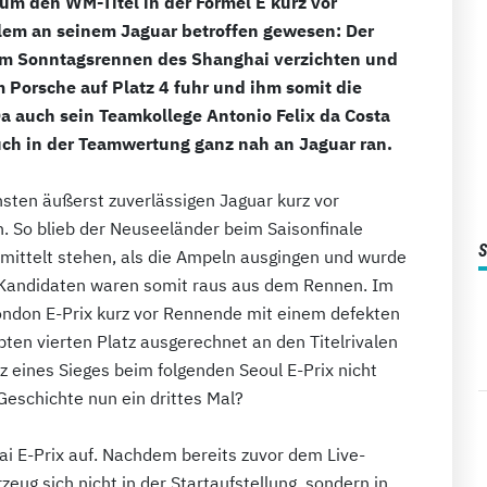
um den WM-Titel in der Formel E kurz vor
em an seinem Jaguar betroffen gewesen: Der
im Sonntagsrennen des Shanghai verzichten und
 Porsche auf Platz 4 fuhr und ihm somit die
a auch sein Teamkollege Antonio Felix da Costa
uch in der Teamwertung ganz nah an Jaguar ran.
sten äußerst zuverlässigen Jaguar kurz vor
 So blieb der Neuseeländer beim Saisonfinale
rmittelt stehen, als die Ampeln ausgingen und wurde
-Kandidaten waren somit raus aus dem Rennen. Im
London E-Prix kurz vor Rennende mit einem defekten
ubten vierten Platz ausgerechnet an den Titelrivalen
z eines Sieges beim folgenden Seoul E-Prix nicht
Geschichte nun ein drittes Mal?
i E-Prix auf. Nachdem bereits zuvor dem Live-
eug sich nicht in der Startaufstellung, sondern in