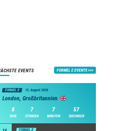
NÄCHSTE EVENTS
FORMEL E EVENTS
FORMEL E
15. August 2026
London, Großbritannien
8
7
7
56
TAGE
STUNDEN
MINUTEN
SEKUNDEN
16
FORMEL E