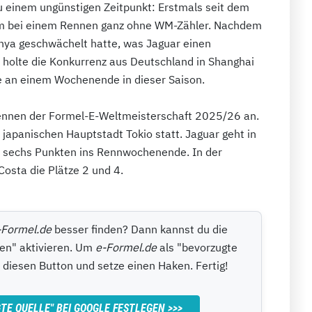
 einem ungünstigen Zeitpunkt: Erstmals seit dem
eam bei einem Rennen ganz ohne WM-Zähler. Nachdem
ya geschwächelt hatte, was Jaguar einen
 holte die Konkurrenz aus Deutschland in Shanghai
ie an einem Wochenende in dieser Saison.
ennen der Formel-E-Weltmeisterschaft 2025/26 an.
r japanischen Hauptstadt Tokio statt. Jaguar geht in
 sechs Punkten ins Rennwochenende. In der
osta die Plätze 2 und 4.
-Formel.de
besser finden? Dann kannst du die
en" aktivieren. Um
e-Formel.de
als "bevorzugte
uf diesen Button und setze einen Haken. Fertig!
TE QUELLE" BEI GOOGLE FESTLEGEN