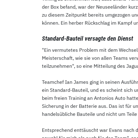
der Box befand, war der Neuseeländer kurz
zu diesem Zeitpunkt bereits umgezogen un
können. Ein herber Rückschlag im Kampf u
Standard-Bauteil versagte den Dienst
"Ein vermutetes Problem mit dem Wechselr
Meisterschaft, wie sie von allen Teams ve
teilzunehmen", so eine Mitteilung des Jag
Teamchef Ian James ging in seinen Ausführu
ein Standard-Bauteil, und es scheint sich 
beim freien Training an Antonios Auto hatte
Sicherung in der Batterie aus. Das ist für u
handelsübliche Bauteile und nicht um Teile 
Entsprechend enttäuscht war Evans nach de
sowohl für mich als auch für das Team", sa