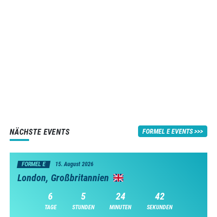
NÄCHSTE EVENTS
FORMEL E EVENTS
FORMEL E
15. August 2026
London, Großbritannien
6
5
24
42
TAGE
STUNDEN
MINUTEN
SEKUNDEN