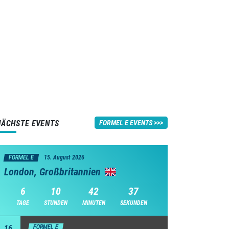
NÄCHSTE EVENTS
FORMEL E EVENTS
FORMEL E
15. August 2026
London, Großbritannien
6
10
42
36
TAGE
STUNDEN
MINUTEN
SEKUNDEN
16
FORMEL E