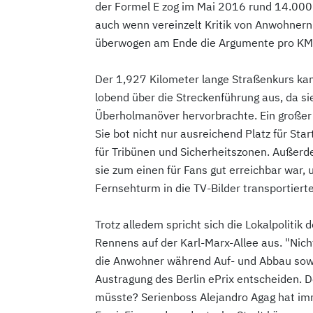
der Formel E zog im Mai 2016 rund 14.000 
auch wenn vereinzelt Kritik von Anwohnern 
überwogen am Ende die Argumente pro KM
Der 1,927 Kilometer lange Straßenkurs kam 
lobend über die Streckenführung aus, da sie
Überholmanöver hervorbrachte. Ein großer V
Sie bot nicht nur ausreichend Platz für St
für Tribünen und Sicherheitszonen. Außerde
sie zum einen für Fans gut erreichbar war
Fernsehturm in die TV-Bilder transportierte
Trotz alledem spricht sich die Lokalpolitik
Rennens auf der Karl-Marx-Allee aus. "Nich
die Anwohner während Auf- und Abbau sowie 
Austragung des Berlin ePrix entscheiden.
müsste? Serienboss Alejandro Agag hat imme