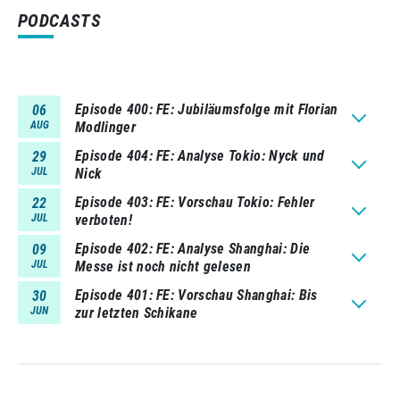
PODCASTS
Episode 400
FE: Jubiläumsfolge mit Florian
06
AUG
Modlinger
Episode 404
FE: Analyse Tokio: Nyck und
29
JUL
Nick
Episode 403
FE: Vorschau Tokio: Fehler
22
JUL
verboten!
Episode 402
FE: Analyse Shanghai: Die
09
JUL
Messe ist noch nicht gelesen
Episode 401
FE: Vorschau Shanghai: Bis
30
JUN
zur letzten Schikane