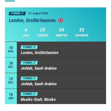
FORMEL E
15. August 2026
London, Großbritannien
4
20
59
25
TAGE
STUNDEN
MINUTEN
SEKUNDEN
16
FORMEL E
AUG.
London, Großbritannien
18
FORMEL E
DEZ.
Jeddah, Saudi-Arabien
19
FORMEL E
DEZ.
Jeddah, Saudi-Arabien
16
FORMEL E
JAN.
Mexiko-Stadt, Mexiko