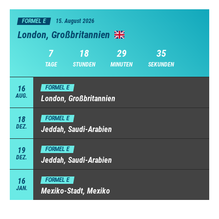
FORMEL E
15. August 2026
London, Großbritannien
7
18
29
34
TAGE
STUNDEN
MINUTEN
SEKUNDEN
16
FORMEL E
AUG.
London, Großbritannien
18
FORMEL E
DEZ.
Jeddah, Saudi-Arabien
19
FORMEL E
DEZ.
Jeddah, Saudi-Arabien
16
FORMEL E
JAN.
Mexiko-Stadt, Mexiko