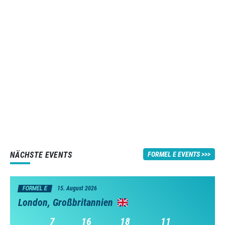
NÄCHSTE EVENTS
FORMEL E EVENTS
FORMEL E
15. August 2026
London, Großbritannien
7
16
18
10