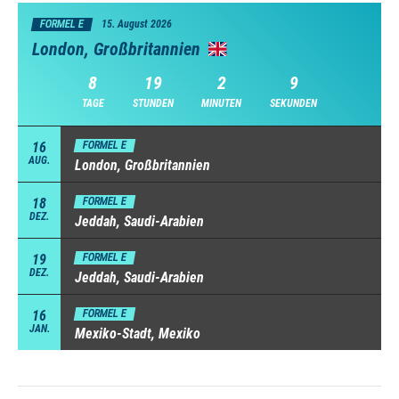
FORMEL E
15. August 2026
London, Großbritannien
8
19
2
9
TAGE
STUNDEN
MINUTEN
SEKUNDEN
16
FORMEL E
AUG.
London, Großbritannien
18
FORMEL E
DEZ.
Jeddah, Saudi-Arabien
19
FORMEL E
DEZ.
Jeddah, Saudi-Arabien
16
FORMEL E
JAN.
Mexiko-Stadt, Mexiko