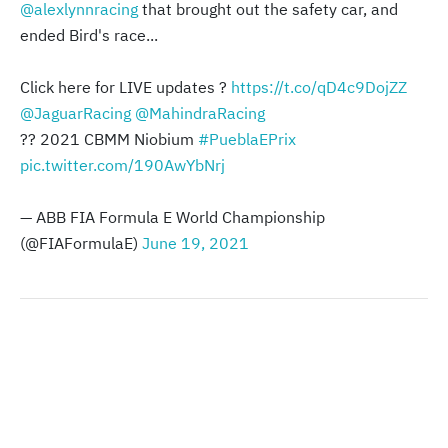
@alexlynnracing
that brought out the safety car, and
ended Bird's race...
Click here for LIVE updates ?
https://t.co/qD4c9DojZZ
@JaguarRacing
@MahindraRacing
?? 2021 CBMM Niobium
#PueblaEPrix
pic.twitter.com/190AwYbNrj
— ABB FIA Formula E World Championship
(@FIAFormulaE)
June 19, 2021