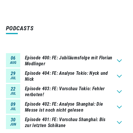
PODCASTS
Episode 400
FE: Jubiläumsfolge mit Florian
06
AUG
Modlinger
Episode 404
FE: Analyse Tokio: Nyck und
29
JUL
Nick
Episode 403
FE: Vorschau Tokio: Fehler
22
JUL
verboten!
Episode 402
FE: Analyse Shanghai: Die
09
JUL
Messe ist noch nicht gelesen
Episode 401
FE: Vorschau Shanghai: Bis
30
JUN
zur letzten Schikane