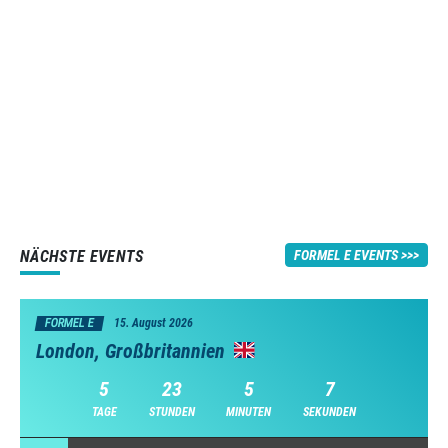
NÄCHSTE EVENTS
FORMEL E EVENTS
FORMEL E
15. August 2026
London, Großbritannien
5
23
5
7
TAGE
STUNDEN
MINUTEN
SEKUNDEN