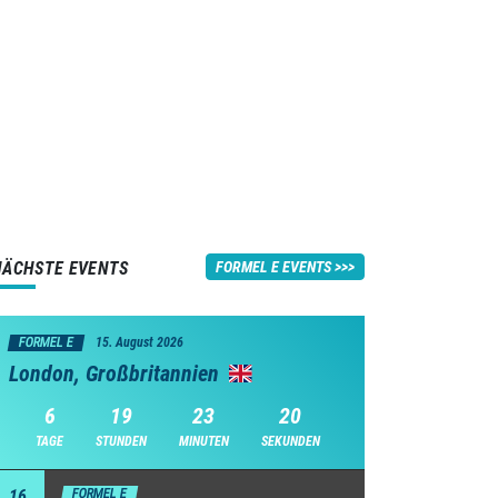
NÄCHSTE EVENTS
FORMEL E EVENTS
FORMEL E
15. August 2026
London, Großbritannien
6
19
23
19
TAGE
STUNDEN
MINUTEN
SEKUNDEN
16
FORMEL E