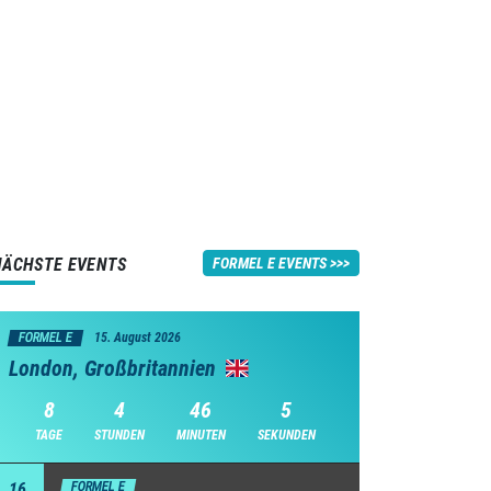
NÄCHSTE EVENTS
FORMEL E EVENTS
FORMEL E
15. August 2026
London, Großbritannien
8
4
46
4
TAGE
STUNDEN
MINUTEN
SEKUNDEN
16
FORMEL E