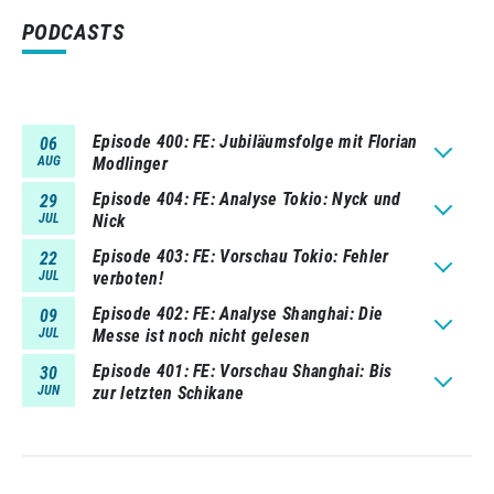
PODCASTS
Episode 400
FE: Jubiläumsfolge mit Florian
06
AUG
Modlinger
Episode 404
FE: Analyse Tokio: Nyck und
29
JUL
Nick
Episode 403
FE: Vorschau Tokio: Fehler
22
JUL
verboten!
Episode 402
FE: Analyse Shanghai: Die
09
JUL
Messe ist noch nicht gelesen
Episode 401
FE: Vorschau Shanghai: Bis
30
JUN
zur letzten Schikane