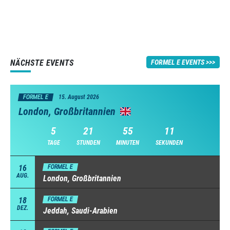
NÄCHSTE EVENTS
FORMEL E EVENTS
FORMEL E
15. August 2026
London, Großbritannien
5
21
55
11
TAGE
STUNDEN
MINUTEN
SEKUNDEN
16
FORMEL E
AUG.
London, Großbritannien
18
FORMEL E
DEZ.
Jeddah, Saudi-Arabien