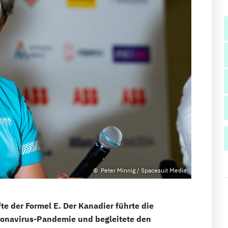
Peter Minnig / Spacesuit Media
te der Formel E. Der Kanadier führte die
oronavirus-Pandemie und begleitete den