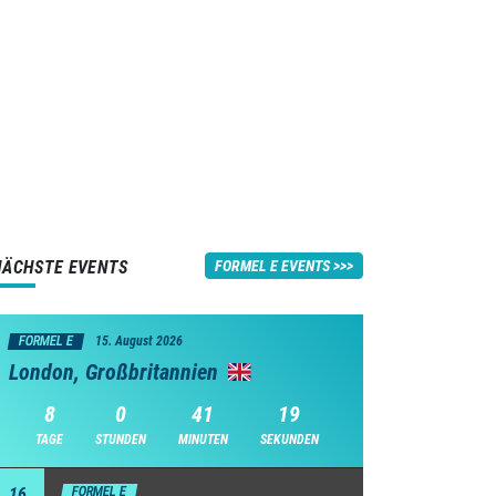
NÄCHSTE EVENTS
FORMEL E EVENTS
FORMEL E
15. August 2026
London, Großbritannien
8
0
41
18
TAGE
STUNDEN
MINUTEN
SEKUNDEN
16
FORMEL E