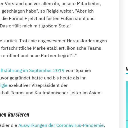
r Vorstand und vor allem ihr, unsere Mitarbeiter,
h geschlagen habe", so Reigle weiter. "Aber ich
 die Formel E jetzt auf festen Füßen steht und
Das erfüllt mich mit großem Stolz."
hre zurück. Trotz nie dagewesener Herausforderungen
 fortschrittliche Marke etabliert, ikonische Teams
n eröffnet und neue Partner begrüßt."
häftsführung im September 2019
vom Spanier
zuvor gegründet hatte und bis heute als ihr
igle
exekutiver Vizepräsident der
ball-Teams und Kaufmännischer Leiter im Asien-
men kursieren
adier die
Auswirkungen der Coronavirus-Pandemie
,