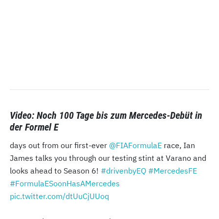
Video: Noch 100 Tage bis zum Mercedes-Debüt in
der Formel E
days out from our first-ever
@FIAFormulaE
race, Ian
James talks you through our testing stint at Varano and
looks ahead to Season 6!
#drivenbyEQ
#MercedesFE
#FormulaESoonHasAMercedes
pic.twitter.com/dtUuCjUUoq