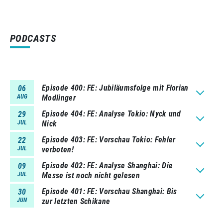
PODCASTS
Episode 400
FE: Jubiläumsfolge mit Florian
06
AUG
Modlinger
Episode 404
FE: Analyse Tokio: Nyck und
29
JUL
Nick
Episode 403
FE: Vorschau Tokio: Fehler
22
JUL
verboten!
Episode 402
FE: Analyse Shanghai: Die
09
JUL
Messe ist noch nicht gelesen
Episode 401
FE: Vorschau Shanghai: Bis
30
JUN
zur letzten Schikane